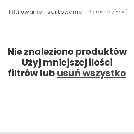
l
e
Filtrowanie i sortowanie
0 produkty(-ów)
k
c
j
a
Nie znaleziono produktów
:
Użyj mniejszej ilości
filtrów lub
usuń wszystko